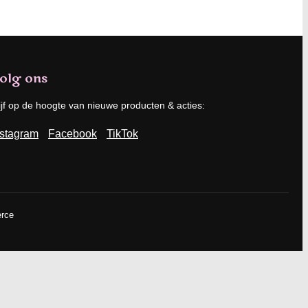
olg ons
ijf op de hoogte van nieuwe producten & acties:
nstagram
Facebook
TikTok
erce