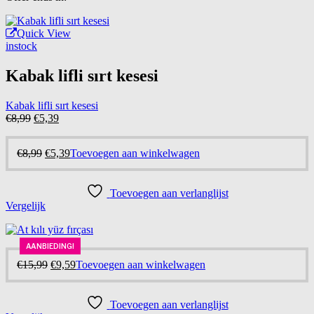
Quick View
instock
Kabak lifli sırt kesesi
Kabak lifli sırt kesesi
Oorspronkelijke
Huidige
€
8,99
€
5,39
prijs
prijs
was:
is:
Oorspronkelijke
Huidige
€
8,99
€
5,39
Toevoegen aan winkelwagen
€8,99.
€5,39.
prijs
prijs
was:
is:
€8,99.
€5,39.
Toevoegen aan verlanglijst
Vergelijk
AANBIEDING!
AANBIEDING!
-40%
Oorspronkelijke
Huidige
€
15,99
€
9,59
Toevoegen aan winkelwagen
prijs
prijs
was:
is:
€15,99.
€9,59.
Toevoegen aan verlanglijst