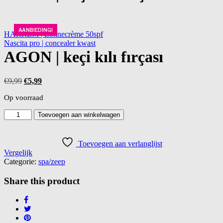
AANBIEDING!
HARREM | Zonnecrème 50spf
Nascita pro | concealer kwast
AGON | keçi kılı fırçası
Oorspronkelijke
Huidige
€
9,99
€
5,99
prijs
prijs
Op voorraad
was:
is:
€9,99.
€5,99.
AGON
Toevoegen aan winkelwagen
|
keçi
kılı
Toevoegen aan verlanglijst
fırçası
Vergelijk
aantal
Categorie:
spa/zeep
Share this product