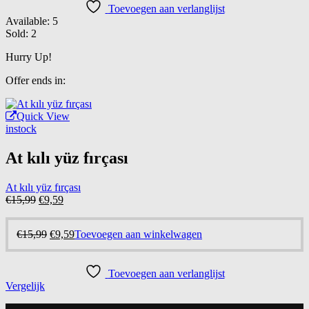
Toevoegen aan verlanglijst
Available:
5
Sold:
2
Hurry Up!
Offer ends in:
Quick View
instock
At kılı yüz fırçası
At kılı yüz fırçası
Oorspronkelijke
Huidige
€
15,99
€
9,59
prijs
prijs
was:
is:
Oorspronkelijke
Huidige
€
15,99
€
9,59
Toevoegen aan winkelwagen
€15,99.
€9,59.
prijs
prijs
was:
is:
€15,99.
€9,59.
Toevoegen aan verlanglijst
Vergelijk