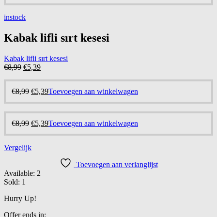
prijs
prijs
was:
is:
instock
€8,99.
€5,39.
Kabak lifli sırt kesesi
Kabak lifli sırt kesesi
Oorspronkelijke
Huidige
€
8,99
€
5,39
prijs
prijs
was:
is:
Oorspronkelijke
Huidige
€
8,99
€
5,39
Toevoegen aan winkelwagen
€8,99.
€5,39.
prijs
prijs
was:
is:
€8,99.
€5,39.
Oorspronkelijke
Huidige
€
8,99
€
5,39
Toevoegen aan winkelwagen
prijs
prijs
was:
is:
Vergelijk
€8,99.
€5,39.
Toevoegen aan verlanglijst
Available:
2
Sold:
1
Hurry Up!
Offer ends in: