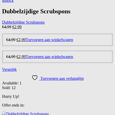
instock
€4,99.
€2,99.
Dubbelzijdige Scrubspons
Dubbelzijdige Scrubspons
Oorspronkelijke
Huidige
€
4,99
€
2,99
prijs
prijs
was:
is:
Oorspronkelijke
Huidige
€
4,99
€
2,99
Toevoegen aan winkelwagen
€4,99.
€2,99.
prijs
prijs
was:
is:
€4,99.
€2,99.
Oorspronkelijke
Huidige
€
4,99
€
2,99
Toevoegen aan winkelwagen
prijs
prijs
was:
is:
Vergelijk
€4,99.
€2,99.
Toevoegen aan verlanglijst
Available:
1
Sold:
12
Hurry Up!
Offer ends in: