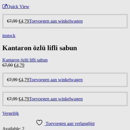
Quick View
Oorspronkelijke
Huidige
€
7,99
€
4,79
Toevoegen aan winkelwagen
prijs
prijs
was:
is:
instock
€7,99.
€4,79.
Kantaron özlü lifli sabun
Kantaron özlü lifli sabun
Oorspronkelijke
Huidige
€
7,99
€
4,79
prijs
prijs
was:
is:
Oorspronkelijke
Huidige
€
7,99
€
4,79
Toevoegen aan winkelwagen
€7,99.
€4,79.
prijs
prijs
was:
is:
€7,99.
€4,79.
Oorspronkelijke
Huidige
€
7,99
€
4,79
Toevoegen aan winkelwagen
prijs
prijs
was:
is:
Vergelijk
€7,99.
€4,79.
Toevoegen aan verlanglijst
Available:
2