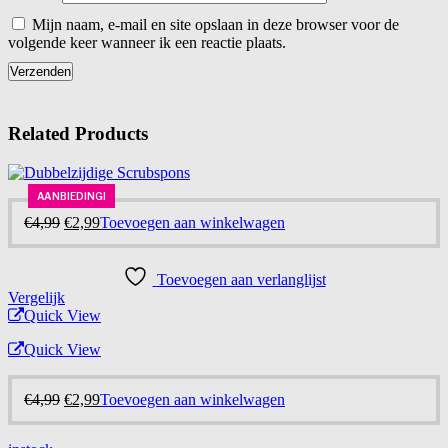
Mijn naam, e-mail en site opslaan in deze browser voor de
volgende keer wanneer ik een reactie plaats.
Related Products
AANBIEDING!
AANBIEDING!
-40%
Oorspronkelijke
Huidige
€
4,99
€
2,99
Toevoegen aan winkelwagen
prijs
prijs
was:
is:
€4,99.
€2,99.
Toevoegen aan verlanglijst
Vergelijk
Quick View
Quick View
Oorspronkelijke
Huidige
€
4,99
€
2,99
Toevoegen aan winkelwagen
prijs
prijs
was:
is: