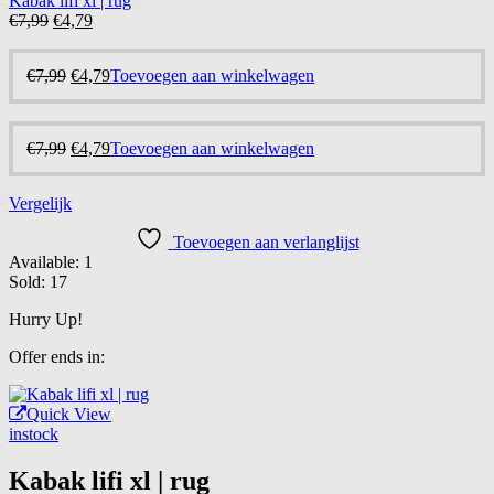
Kabak lifi xl | rug
Oorspronkelijke
Huidige
€
7,99
€
4,79
prijs
prijs
was:
is:
Oorspronkelijke
Huidige
€
7,99
€
4,79
Toevoegen aan winkelwagen
€7,99.
€4,79.
prijs
prijs
was:
is:
€7,99.
€4,79.
Oorspronkelijke
Huidige
€
7,99
€
4,79
Toevoegen aan winkelwagen
prijs
prijs
was:
is:
Vergelijk
€7,99.
€4,79.
Toevoegen aan verlanglijst
Available:
1
Sold:
17
Hurry Up!
Offer ends in:
Quick View
instock
Kabak lifi xl | rug