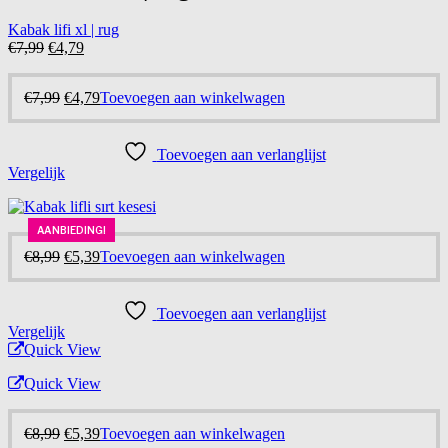
Kabak lifi xl | rug
Oorspronkelijke
Huidige
€
7,99
€
4,79
prijs
prijs
was:
is:
Oorspronkelijke
Huidige
€
7,99
€
4,79
Toevoegen aan winkelwagen
€7,99.
€4,79.
prijs
prijs
was:
is:
€7,99.
€4,79.
Toevoegen aan verlanglijst
Vergelijk
AANBIEDING!
AANBIEDING!
-40%
Oorspronkelijke
Huidige
€
8,99
€
5,39
Toevoegen aan winkelwagen
prijs
prijs
was:
is:
€8,99.
€5,39.
Toevoegen aan verlanglijst
Vergelijk
Quick View
Quick View
Oorspronkelijke
Huidige
€
8,99
€
5,39
Toevoegen aan winkelwagen