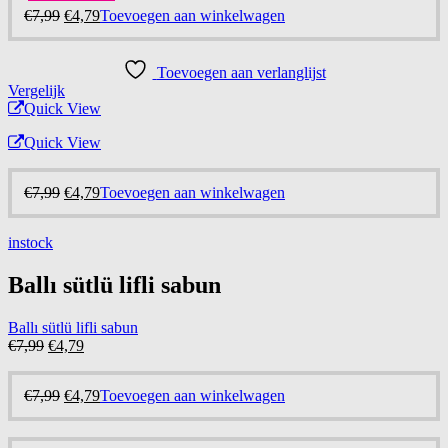
Oorspronkelijke
Huidige
€
7,99
€
4,79
Toevoegen aan winkelwagen
prijs
prijs
was:
is:
€7,99.
€4,79.
Toevoegen aan verlanglijst
Vergelijk
Quick View
Quick View
Oorspronkelijke
Huidige
€
7,99
€
4,79
Toevoegen aan winkelwagen
prijs
prijs
was:
is:
instock
€7,99.
€4,79.
Ballı sütlü lifli sabun
Ballı sütlü lifli sabun
Oorspronkelijke
Huidige
€
7,99
€
4,79
prijs
prijs
was:
is:
Oorspronkelijke
Huidige
€
7,99
€
4,79
Toevoegen aan winkelwagen
€7,99.
€4,79.
prijs
prijs
was:
is: