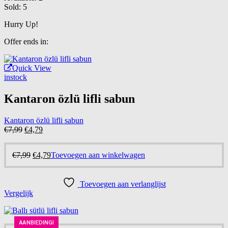
Sold:
5
Hurry Up!
Offer ends in:
Quick View
instock
Kantaron özlü lifli sabun
Kantaron özlü lifli sabun
Oorspronkelijke
Huidige
€
7,99
€
4,79
prijs
prijs
was:
is:
Oorspronkelijke
Huidige
€
7,99
€
4,79
Toevoegen aan winkelwagen
€7,99.
€4,79.
prijs
prijs
was:
is:
€7,99.
€4,79.
Toevoegen aan verlanglijst
Vergelijk
AANBIEDING!
AANBIEDING!
-40%