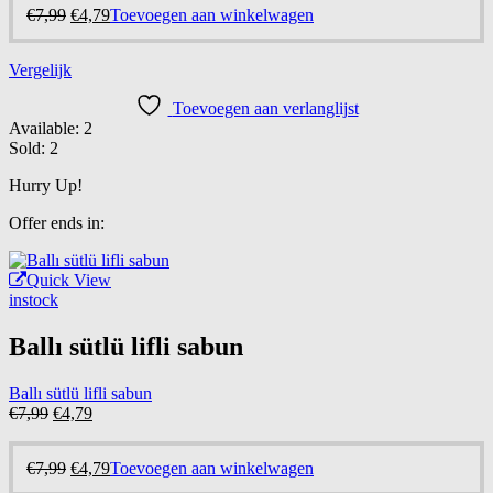
€7,99.
€4,79.
Oorspronkelijke
Huidige
€
7,99
€
4,79
Toevoegen aan winkelwagen
prijs
prijs
was:
is:
Vergelijk
€7,99.
€4,79.
Toevoegen aan verlanglijst
Available:
2
Sold:
2
Hurry Up!
Offer ends in:
Quick View
instock
Ballı sütlü lifli sabun
Ballı sütlü lifli sabun
Oorspronkelijke
Huidige
€
7,99
€
4,79
prijs
prijs
was:
is:
Oorspronkelijke
Huidige
€
7,99
€
4,79
Toevoegen aan winkelwagen
€7,99.
€4,79.
prijs
prijs