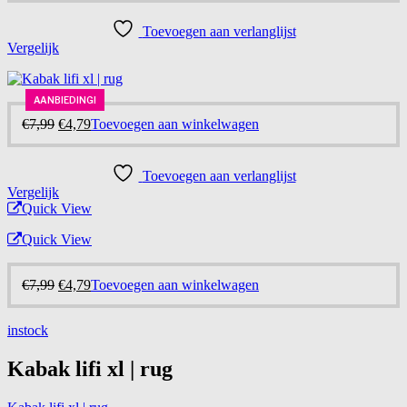
was:
is:
€7,99.
€4,79.
Toevoegen aan verlanglijst
Vergelijk
AANBIEDING!
AANBIEDING!
-40%
Oorspronkelijke
Huidige
€
7,99
€
4,79
Toevoegen aan winkelwagen
prijs
prijs
was:
is:
€7,99.
€4,79.
Toevoegen aan verlanglijst
Vergelijk
Quick View
Quick View
Oorspronkelijke
Huidige
€
7,99
€
4,79
Toevoegen aan winkelwagen
prijs
prijs
was:
is:
instock
€7,99.
€4,79.
Kabak lifi xl | rug