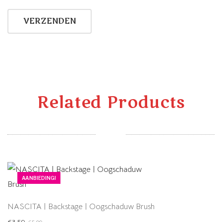
Related Products
AANBIEDING!
NASCITA | Backstage | Oogschaduw Brush
Oorspronkelijke
Huidige