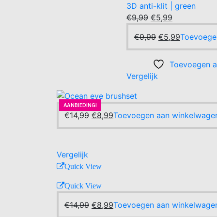
3D anti-klit | green
Oorspronkelijke
Huidige
€
9,99
€
5,99
prijs
prijs
Oorspronkelijke
Huidige
€
9,99
€
5,99
Toevoege
was:
is:
prijs
prijs
€9,99.
€5,99.
was:
is:
Toevoegen aa
€9,99.
€5,99.
Vergelijk
AANBIEDING!
-40%
AANBIEDING!
Oorspronkelijke
Huidige
€
14,99
€
8,99
Toevoegen aan winkelwage
prijs
prijs
was:
is:
€14,99.
€8,99.
Vergelijk
Quick View
Quick View
Oorspronkelijke
Huidige
€
14,99
€
8,99
Toevoegen aan winkelwage
prijs
prijs