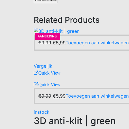
Related Products
AANBIEDING!
-40%
AANBIEDING!
Oorspronkelijke
Huidige
€
9,99
€
5,99
Toevoegen aan winkelwagen
prijs
prijs
was:
is:
€9,99.
€5,99.
Vergelijk
Quick View
Quick View
Oorspronkelijke
Huidige
€
9,99
€
5,99
Toevoegen aan winkelwagen
prijs
prijs
was:
is:
instock
€9,99.
€5,99.
3D anti-klit | green