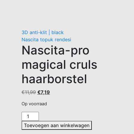
3D anti-klit | black
Nascita topuk rendesi
Nascita-pro
magical cruls
haarborstel
Oorspronkelijke
Huidige
€
11,99
€
7,19
prijs
prijs
Op voorraad
was:
is:
€11,99.
€7,19.
Nascita-
pro
Toevoegen aan winkelwagen
magical