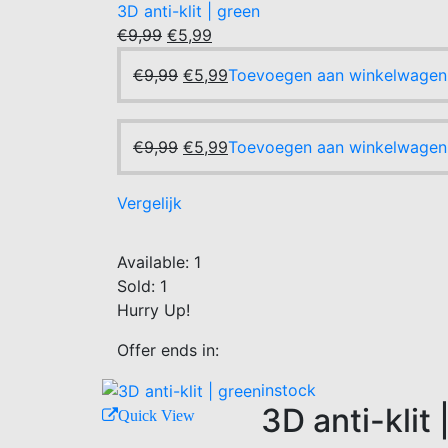
3D anti-klit | green
Oorspronkelijke
Huidige
€
9,99
€
5,99
prijs
prijs
Oorspronkelijke
Huidige
€
9,99
€
5,99
Toevoegen aan winkelwagen
was:
is:
prijs
prijs
€9,99.
€5,99.
was:
is:
€9,99.
Oorspronkelijke
€5,99.
Huidige
€
9,99
€
5,99
Toevoegen aan winkelwagen
prijs
prijs
was:
is:
Vergelijk
€9,99.
€5,99.
Available:
1
Sold:
1
Hurry Up!
Offer ends in:
instock
3D anti-klit 
Quick View