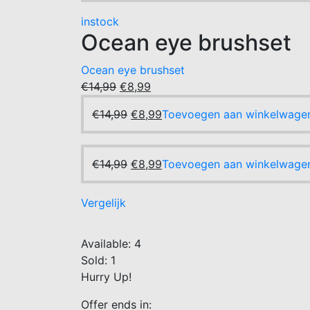
was:
is:
instock
€14,99.
€8,99.
Ocean eye brushset
Ocean eye brushset
Oorspronkelijke
Huidige
€
14,99
€
8,99
prijs
prijs
Oorspronkelijke
Huidige
€
14,99
€
8,99
Toevoegen aan winkelwage
was:
is:
prijs
prijs
€14,99.
€8,99.
was:
is:
€14,99.
Oorspronkelijke
€8,99.
Huidige
€
14,99
€
8,99
Toevoegen aan winkelwage
prijs
prijs
was:
is:
Vergelijk
€14,99.
€8,99.
Available:
4
Sold:
1
Hurry Up!
Offer ends in: