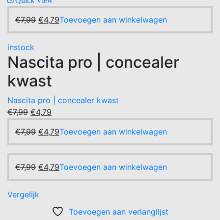
Oorspronkelijke
Huidige
€
7,99
€
4,79
Toevoegen aan winkelwagen
prijs
prijs
was:
is:
instock
€7,99.
€4,79.
Nascita pro | concealer
kwast
Nascita pro | concealer kwast
Oorspronkelijke
Huidige
€
7,99
€
4,79
prijs
prijs
Oorspronkelijke
Huidige
€
7,99
€
4,79
Toevoegen aan winkelwagen
was:
is:
prijs
prijs
€7,99.
€4,79.
was:
is:
€7,99.
Oorspronkelijke
€4,79.
Huidige
€
7,99
€
4,79
Toevoegen aan winkelwagen
prijs
prijs
was:
is:
Vergelijk
€7,99.
€4,79.
Toevoegen aan verlanglijst