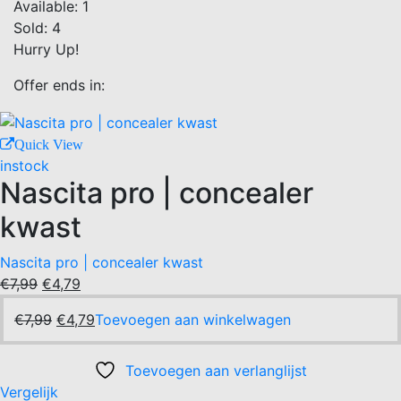
Available:
1
Sold:
4
Hurry Up!
Offer ends in:
Quick View
instock
Nascita pro | concealer
kwast
Nascita pro | concealer kwast
Oorspronkelijke
Huidige
€
7,99
€
4,79
prijs
prijs
Oorspronkelijke
Huidige
€
7,99
€
4,79
Toevoegen aan winkelwagen
was:
is:
prijs
prijs
€7,99.
€4,79.
was:
is:
Toevoegen aan verlanglijst
€7,99.
€4,79.
Vergelijk