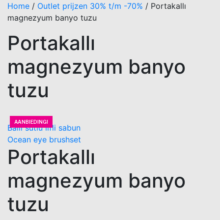
Home
/
Outlet prijzen 30% t/m -70%
/
Portakallı
magnezyum banyo tuzu
Portakallı
magnezyum banyo
tuzu
AANBIEDING!
Ballı sütlü lifli sabun
Ocean eye brushset
Portakallı
magnezyum banyo
tuzu