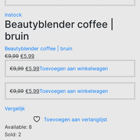
prijs
prijs
was:
is:
instock
€9,99.
€5,99.
Beautyblender coffee |
bruin
Beautyblender coffee | bruin
Oorspronkelijke
Huidige
€
9,99
€
5,99
prijs
prijs
Oorspronkelijke
Huidige
€
9,99
€
5,99
Toevoegen aan winkelwagen
was:
is:
prijs
prijs
€9,99.
€5,99.
was:
is:
€9,99.
Oorspronkelijke
€5,99.
Huidige
€
9,99
€
5,99
Toevoegen aan winkelwagen
prijs
prijs
was:
is:
Vergelijk
€9,99.
€5,99.
Toevoegen aan verlanglijst
Available:
8
Sold:
2