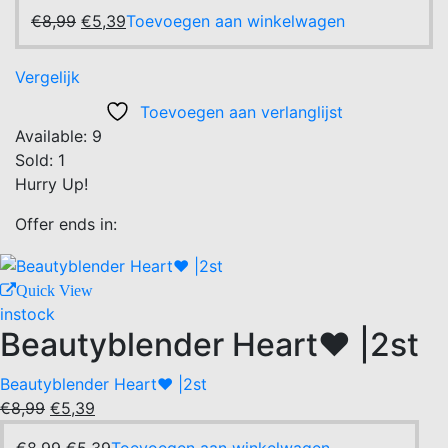
€8,99.
Oorspronkelijke
€5,39.
Huidige
€
8,99
€
5,39
Toevoegen aan winkelwagen
prijs
prijs
was:
is:
Vergelijk
€8,99.
€5,39.
Toevoegen aan verlanglijst
Available:
9
Sold:
1
Hurry Up!
Offer ends in:
Quick View
instock
Beautyblender Heart❤️ |2st
Beautyblender Heart❤️ |2st
Oorspronkelijke
Huidige
€
8,99
€
5,39
prijs
prijs
Oorspronkelijke
Huidige