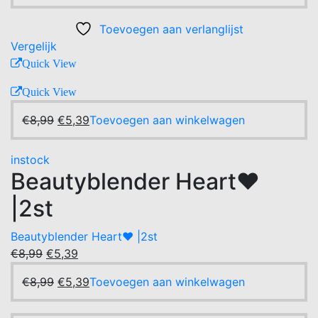
prijs
prijs
was:
is:
Toevoegen aan verlanglijst
€8,99.
€5,39.
Vergelijk
Quick View
Quick View
Oorspronkelijke
Huidige
€
8,99
€
5,39
Toevoegen aan winkelwagen
prijs
prijs
was:
is:
instock
€8,99.
€5,39.
Beautyblender Heart❤️
|2st
Beautyblender Heart❤️ |2st
Oorspronkelijke
Huidige
€
8,99
€
5,39
prijs
prijs
Oorspronkelijke
Huidige
€
8,99
€
5,39
Toevoegen aan winkelwagen
was:
is:
prijs
prijs
€8,99.
€5,39.
was:
is: