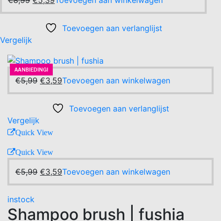
€
8,99
€
5,39
Toevoegen aan winkelwagen
was:
is:
prijs
prijs
€8,99.
€5,39.
was:
is:
Toevoegen aan verlanglijst
€8,99.
€5,39.
Vergelijk
AANBIEDING!
-40%
AANBIEDING!
Oorspronkelijke
Huidige
€
5,99
€
3,59
Toevoegen aan winkelwagen
prijs
prijs
was:
is:
Toevoegen aan verlanglijst
€5,99.
€3,59.
Vergelijk
Quick View
Quick View
Oorspronkelijke
Huidige
€
5,99
€
3,59
Toevoegen aan winkelwagen
prijs
prijs
was:
is:
instock
€5,99.
€3,59.
Shampoo brush | fushia