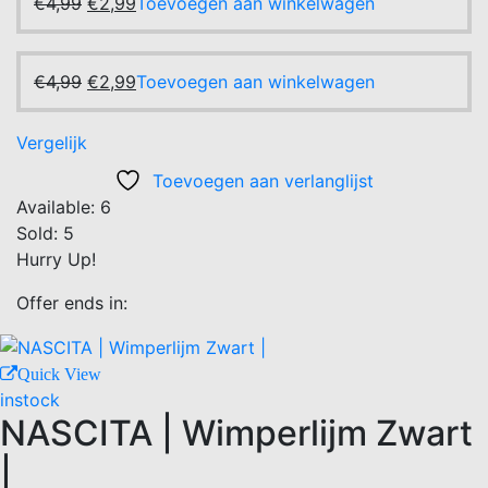
Oorspronkelijke
Huidige
€
4,99
€
2,99
Toevoegen aan winkelwagen
was:
is:
prijs
prijs
€4,99.
€2,99.
was:
is:
€4,99.
Oorspronkelijke
€2,99.
Huidige
€
4,99
€
2,99
Toevoegen aan winkelwagen
prijs
prijs
was:
is:
Vergelijk
€4,99.
€2,99.
Toevoegen aan verlanglijst
Available:
6
Sold:
5
Hurry Up!
Offer ends in:
Quick View
instock
NASCITA | Wimperlijm Zwart
|