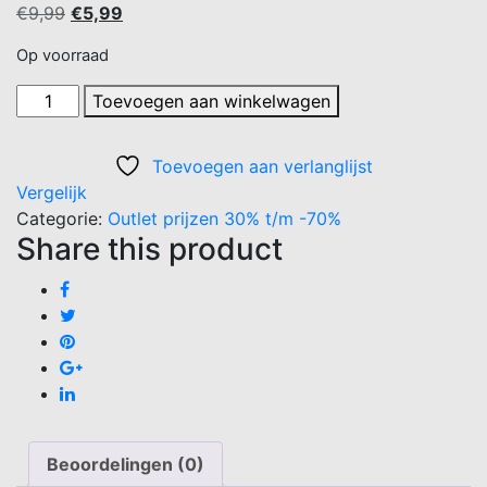
Oorspronkelijke
Huidige
€
9,99
€
5,99
prijs
prijs
Op voorraad
was:
is:
€9,99.
€5,99.
Portakallı
Toevoegen aan winkelwagen
magnezyum
banyo
Toevoegen aan verlanglijst
tuzu
Vergelijk
aantal
Categorie:
Outlet prijzen 30% t/m -70%
Share this product
Beoordelingen (0)