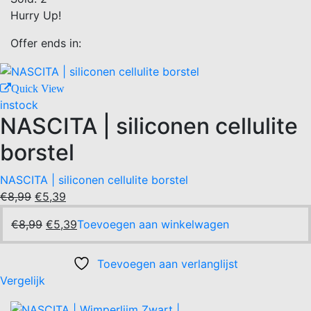
Hurry Up!
Offer ends in:
Quick View
instock
NASCITA | siliconen cellulite
borstel
NASCITA | siliconen cellulite borstel
Oorspronkelijke
Huidige
€
8,99
€
5,39
prijs
prijs
Oorspronkelijke
Huidige
€
8,99
€
5,39
Toevoegen aan winkelwagen
was:
is:
prijs
prijs
€8,99.
€5,39.
was:
is:
Toevoegen aan verlanglijst
€8,99.
€5,39.
Vergelijk