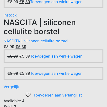
Oorspronkelijke
Huidige
€
8,99
€
5,39
Toevoegen aan winkelwagen
prijs
prijs
was:
is:
instock
€8,99.
€5,39.
NASCITA | siliconen
cellulite borstel
NASCITA | siliconen cellulite borstel
Oorspronkelijke
Huidige
€
8,99
€
5,39
prijs
prijs
Oorspronkelijke
Huidige
€
8,99
€
5,39
Toevoegen aan winkelwagen
was:
is:
prijs
prijs
€8,99.
€5,39.
was:
is:
€8,99.
Oorspronkelijke
€5,39.
Huidige
€
8,99
€
5,39
Toevoegen aan winkelwagen
prijs
prijs
was:
is:
Vergelijk
€8,99.
€5,39.
Toevoegen aan verlanglijst
Available:
4
Sold:
2