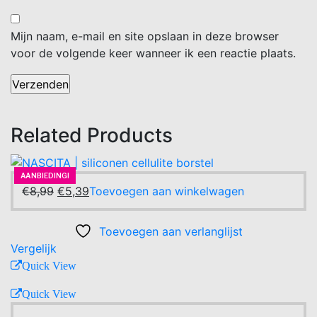
Mijn naam, e-mail en site opslaan in deze browser
voor de volgende keer wanneer ik een reactie plaats.
Related Products
AANBIEDING!
-40%
AANBIEDING!
Oorspronkelijke
Huidige
€
8,99
€
5,39
Toevoegen aan winkelwagen
prijs
prijs
was:
is:
Toevoegen aan verlanglijst
€8,99.
€5,39.
Vergelijk
Quick View
Quick View