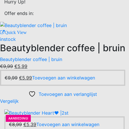
Hurry Up!
Offer ends in:
Quick View
instock
Beautyblender coffee | bruin
Beautyblender coffee | bruin
Oorspronkelijke
Huidige
€
9,99
€
5,99
prijs
prijs
Oorspronkelijke
Huidige
€
9,99
€
5,99
Toevoegen aan winkelwagen
was:
is:
prijs
prijs
€9,99.
€5,99.
was:
is:
Toevoegen aan verlanglijst
€9,99.
€5,99.
Vergelijk
AANBIEDING!
-40%
AANBIEDING!
Oorspronkelijke
Huidige
€
8,99
€
5,39
Toevoegen aan winkelwagen