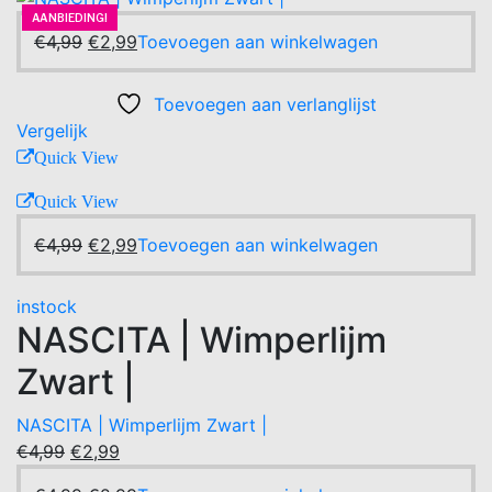
AANBIEDING!
-40%
AANBIEDING!
Oorspronkelijke
Huidige
€
4,99
€
2,99
Toevoegen aan winkelwagen
prijs
prijs
was:
is:
Toevoegen aan verlanglijst
€4,99.
€2,99.
Vergelijk
Quick View
Quick View
Oorspronkelijke
Huidige
€
4,99
€
2,99
Toevoegen aan winkelwagen
prijs
prijs
was:
is:
instock
€4,99.
€2,99.
NASCITA | Wimperlijm
Zwart |
NASCITA | Wimperlijm Zwart |
Oorspronkelijke
Huidige
€
4,99
€
2,99
prijs
prijs