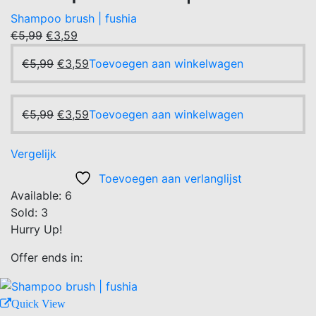
Shampoo brush | fushia
Oorspronkelijke
Huidige
€
5,99
€
3,59
prijs
prijs
Oorspronkelijke
Huidige
€
5,99
€
3,59
Toevoegen aan winkelwagen
was:
is:
prijs
prijs
€5,99.
€3,59.
was:
is:
€5,99.
Oorspronkelijke
€3,59.
Huidige
€
5,99
€
3,59
Toevoegen aan winkelwagen
prijs
prijs
was:
is:
Vergelijk
€5,99.
€3,59.
Toevoegen aan verlanglijst
Available:
6
Sold:
3
Hurry Up!
Offer ends in:
Quick View