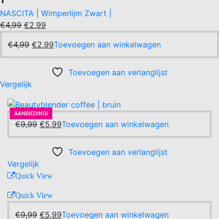
NASCITA | Wimperlijm Zwart |
Oorspronkelijke
Huidige
€
4,99
€
2,99
prijs
prijs
Oorspronkelijke
Huidige
€
4,99
€
2,99
Toevoegen aan winkelwagen
was:
is:
prijs
prijs
€4,99.
€2,99.
was:
is:
Toevoegen aan verlanglijst
€4,99.
€2,99.
Vergelijk
AANBIEDING!
-40%
AANBIEDING!
Oorspronkelijke
Huidige
€
9,99
€
5,99
Toevoegen aan winkelwagen
prijs
prijs
was:
is:
Toevoegen aan verlanglijst
€9,99.
€5,99.
Vergelijk
Quick View
Quick View
Oorspronkelijke
Huidige
€
9,99
€
5,99
Toevoegen aan winkelwagen