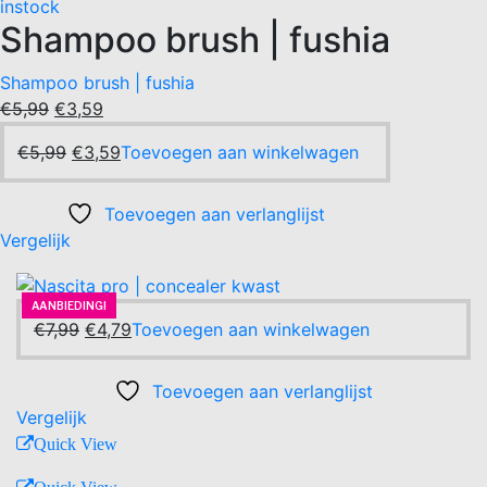
instock
Shampoo brush | fushia
Shampoo brush | fushia
Oorspronkelijke
Huidige
€
5,99
€
3,59
prijs
prijs
Oorspronkelijke
Huidige
€
5,99
€
3,59
Toevoegen aan winkelwagen
was:
is:
prijs
prijs
€5,99.
€3,59.
was:
is:
Toevoegen aan verlanglijst
€5,99.
€3,59.
Vergelijk
AANBIEDING!
-40%
AANBIEDING!
Oorspronkelijke
Huidige
€
7,99
€
4,79
Toevoegen aan winkelwagen
prijs
prijs
was:
is:
Toevoegen aan verlanglijst
€7,99.
€4,79.
Vergelijk
Quick View
Quick View